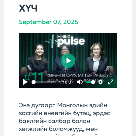
ХҮЧ
September 07, 2025
Play
-1:10:37
Play
Mute
Settings
Enter
fullscreen
Энэ дугаарт Монголын эдийн
засгийн өнөөгийн бүтэц, эрдэс
баялгийн салбар болон
хөгжлийн боломжууд, мөн