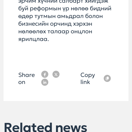
эрчим хүчний салбарт хийгдэж
буй реформын үр нөлөө бидний
өдөр тутмын амьдрал болон
бизнесийн орчинд хэрхэн
нөлөөлөх талаар онцлон
ярилцлаа.
Share
Copy
on
link
Related news