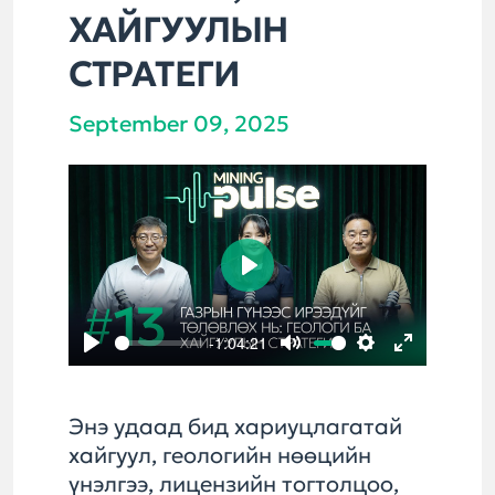
ХАЙГУУЛЫН
СТРАТЕГИ
September 09, 2025
Play
-1:04:21
Play
Mute
Settings
Enter
fullscreen
Энэ удаад бид хариуцлагатай
хайгуул, геологийн нөөцийн
үнэлгээ, лицензийн тогтолцоо,