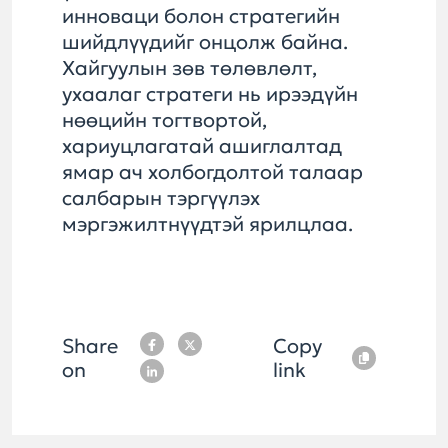
инноваци болон стратегийн
шийдлүүдийг онцолж байна.
Хайгуулын зөв төлөвлөлт,
ухаалаг стратеги нь ирээдүйн
нөөцийн тогтвортой,
хариуцлагатай ашиглалтад
ямар ач холбогдолтой талаар
салбарын тэргүүлэх
мэргэжилтнүүдтэй ярилцлаа.
Share
Copy
on
link