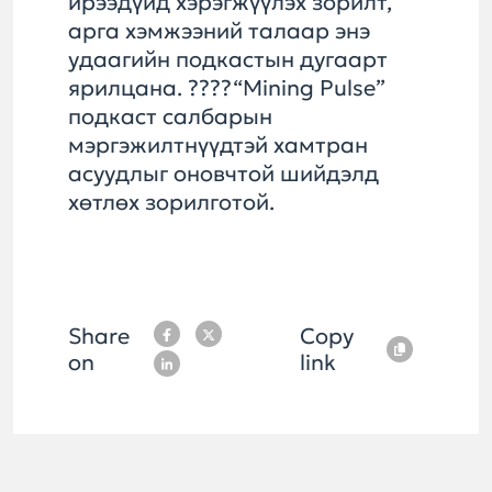
ирээдүйд хэрэгжүүлэх зорилт,
арга хэмжээний талаар энэ
удаагийн подкастын дугаарт
ярилцана. ????“Mining Pulse”
подкаст салбарын
мэргэжилтнүүдтэй хамтран
асуудлыг оновчтой шийдэлд
хөтлөх зорилготой.
Share
Copy
on
link