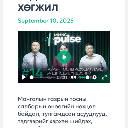
ХӨГЖИЛ
September 10, 2025
Play
-53:21
Play
Mute
Settings
Enter
fullscreen
Монголын газрын тосны
салбарын өнөөгийн нөхцөл
байдал, тулгамдсан асуудлууд,
тэдгээрийг хэрхэн шийдэх,